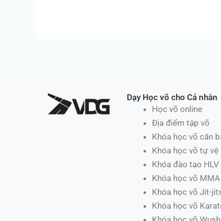
Dạy Học võ cho Cá nhân
Học võ online
Địa điểm tập võ
Khóa học võ căn b
Khóa học võ tự vệ
Khóa đào tạo HLV
Khóa học võ MMA
Khóa học võ Jit-jit
Khóa học võ Karat
Khóa học võ Wush