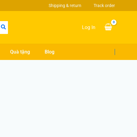
Shipping & return
Track order
Log In
Quà tặng
Blog