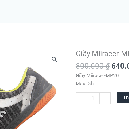
Giá
Giầy Miiracer-
Giầy
gốc
Miiracer-
800.000
₫
640.
là:
MP20
Giầy Miiracer-MP20
800.
số
Màu: Ghi
lượng
Th
-
+