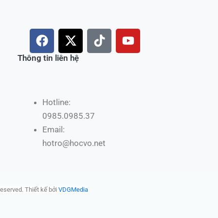
F
X
T
Y
a
-
i
o
c
t
k
u
Thông tin liên hệ
e
w
t
t
b
i
o
u
o
t
k
b
Hotline:
o
t
e
0985.0985.37
k
e
r
Email:
hotro@hocvo.net
reserved. Thiết kế bởi
VDGMedia