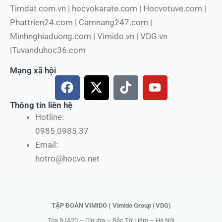
Timdat.com.vn | hocvokarate.com | Hocvotuve.com |
Phattrien24.com | Camnang247.com |
Minhnghiaduong.com | Vimido.vn | VDG.vn
|Tuvanduhoc36.com
Mạng xã hội
F
X
T
Y
a
-
i
o
c
t
k
u
Thông tin liên hệ
e
w
t
t
Hotline:
b
i
o
u
0985.0985.37
o
t
k
b
Email:
o
t
e
hotro@hocvo.net
k
e
r
TẬP ĐOÀN VIMIDO ( Vimido Group | VDG)
Tòa B IA20 – Ciputra – Bắc Từ Liêm – Hà Nội