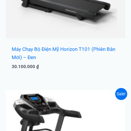
Máy Chạy Bộ Điện Mỹ Horizon T101 (Phiên Bản
Mới) – Đen
30.100.000
₫
Giá
Giá
Sale!
gốc
hiện
là:
tại
11.000.000 ₫.
là:
8.850.000 ₫.