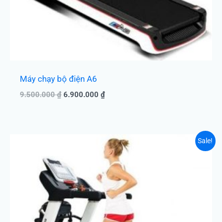
Máy chạy bộ điện A6
9.500.000
₫
6.900.000
₫
Giá
Giá
Sale!
gốc
hiện
là:
tại
18.000.000 ₫.
là:
14.600.000 ₫.