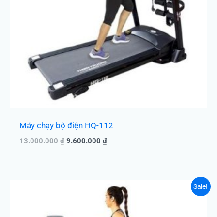
Máy chạy bộ điện HQ-112
13.000.000
₫
9.600.000
₫
Giá
Giá
Sale!
gốc
hiện
là:
tại
16.000.000 ₫.
là: