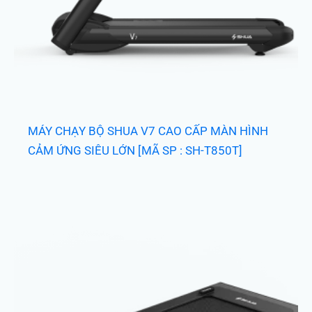
MÁY CHẠY BỘ SHUA V7 CAO CẤP MÀN HÌNH
CẢM ỨNG SIÊU LỚN [MÃ SP : SH-T850T]