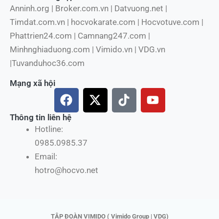
Anninh.org | Broker.com.vn | Datvuong.net |
Timdat.com.vn | hocvokarate.com | Hocvotuve.com |
Phattrien24.com | Camnang247.com |
Minhnghiaduong.com | Vimido.vn | VDG.vn
|Tuvanduhoc36.com
Mạng xã hội
F
X
T
Y
a
-
i
o
c
t
k
u
Thông tin liên hệ
e
w
t
t
Hotline:
b
i
o
u
0985.0985.37
o
t
k
b
Email:
o
t
e
hotro@hocvo.net
k
e
r
TẬP ĐOÀN VIMIDO ( Vimido Group | VDG)