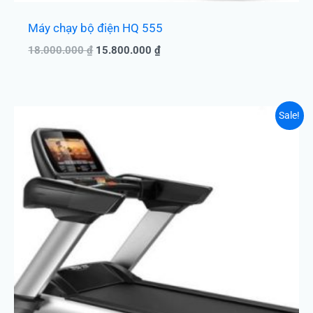
Máy chạy bộ điện HQ 555
18.000.000
₫
15.800.000
₫
Giá
Giá
Sale!
gốc
hiện
là:
tại
36.500.000 ₫.
là:
33.450.000 ₫.