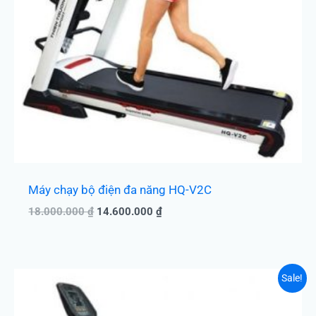
Máy chạy bộ điện đa năng HQ-V2C
18.000.000
₫
14.600.000
₫
Giá
Giá
Sale!
gốc
hiện
là:
tại
22.500.000 ₫.
là: