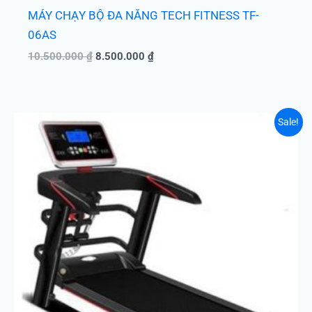
MÁY CHẠY BỘ ĐA NĂNG TECH FITNESS TF-
06AS
10.500.000
₫
8.500.000
₫
Giá
Giá
Sale!
gốc
hiện
là:
tại
9.500.000 ₫.
là:
6.900.000 ₫.