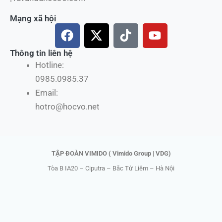
Mạng xã hội
F
X
T
Y
a
-
i
o
c
t
k
u
Thông tin liên hệ
e
w
t
t
Hotline:
b
i
o
u
0985.0985.37
o
t
k
b
Email:
o
t
e
hotro@hocvo.net
k
e
r
TẬP ĐOÀN VIMIDO ( Vimido Group | VDG)
Tòa B IA20 – Ciputra – Bắc Từ Liêm – Hà Nội