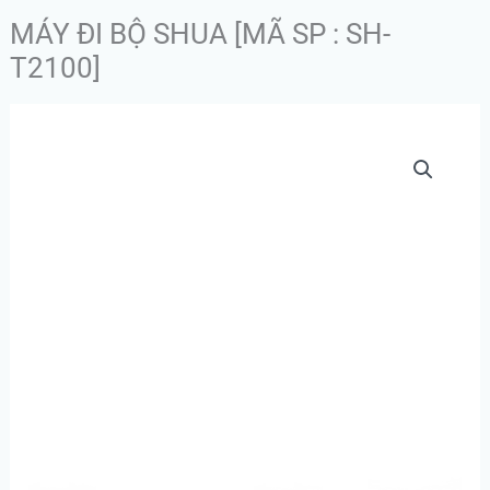
MÁY ĐI BỘ SHUA [MÃ SP : SH-
T2100]
MÁY
ĐI
BỘ
SHUA
[MÃ
SP
:
SH-
T2100]
số
lượng