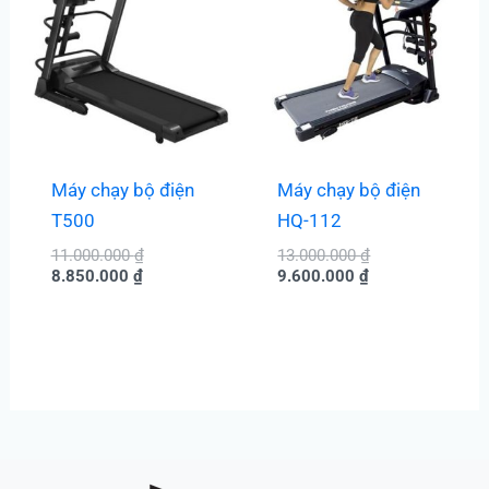
là:
11.000.000 ₫.
là:
13.000.000 ₫.
8.850.000 ₫.
9.600.000 ₫.
Máy chạy bộ điện
Máy chạy bộ điện
T500
HQ-112
11.000.000
₫
13.000.000
₫
8.850.000
₫
9.600.000
₫