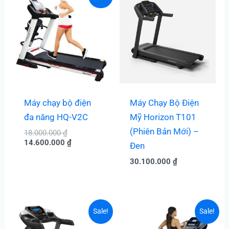
gốc
hiện
là:
tại
18.000.000 ₫.
là:
14.600.000 ₫.
Máy chạy bộ điện
Máy Chạy Bộ Điện
đa năng HQ-V2C
Mỹ Horizon T101
(Phiên Bản Mới) –
18.000.000
₫
14.600.000
₫
Đen
30.100.000
₫
Giá
Giá
Giá
Giá
Sale!
Sale!
hiện
gốc
hiện
gốc
tại
là:
tại
là: