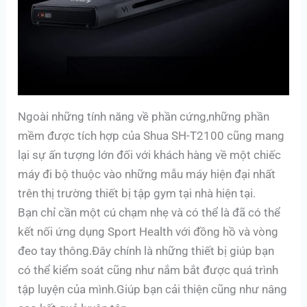
Ngoài những tính năng về phần cứng,những phần
mềm được tích hợp của Shua SH-T2100 cũng mang
lại sự ấn tượng lớn đối với khách hàng về một chiếc
máy đi bộ thuộc vào những mẫu máy hiện đại nhất
trên thị trường thiết bị tập gym tại nhà hiện tại.
Bạn chỉ cần một cú chạm nhẹ và có thể là đã có thể
kết nối ứng dụng Sport Health với đồng hồ và vòng
đeo tay thông.Đây chính là những thiết bị giúp bạn
có thể kiểm soát cũng như nắm bắt được quá trình
tập luyện của mình.Giúp bạn cải thiện cũng như nâng