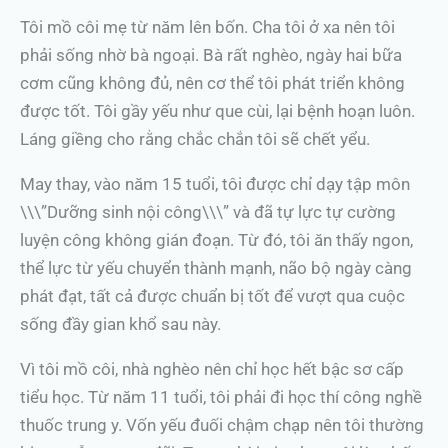
Tôi mồ côi mẹ từ năm lên bốn. Cha tôi ở xa nên tôi
phải sống nhờ bà ngoại. Bà rất nghèo, ngày hai bữa
cơm cũng không đủ, nên cơ thể tôi phát triển không
được tốt. Tôi gầy yếu như que cùi, lại bệnh hoạn luôn.
Láng giềng cho rằng chắc chắn tôi sẽ chết yểu.
May thay, vào năm 15 tuổi, tôi được chỉ dạy tập môn
\\\”Dưỡng sinh nội công\\\” và đã tự lực tự cường
luyện công không gián đoạn. Từ đó, tôi ăn thấy ngon,
thể lực từ yếu chuyển thành mạnh, não bộ ngày càng
phát đạt, tất cả được chuẩn bị tốt để vượt qua cuộc
sống đầy gian khổ sau này.
Vì tôi mồ côi, nhà nghèo nên chỉ học hết bậc sơ cấp
tiểu học. Từ năm 11 tuổi, tôi phải đi học thí công nghề
thuốc trung y. Vốn yếu đuối chậm chạp nên tôi thường