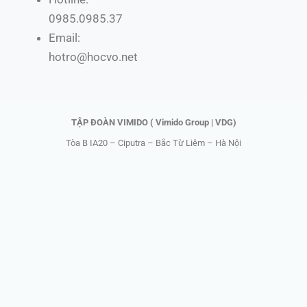
e
w
t
t
b
i
o
u
0985.0985.37
o
t
k
b
Email:
o
t
e
hotro@hocvo.net
k
e
r
TẬP ĐOÀN VIMIDO ( Vimido Group | VDG)
Tòa B IA20 – Ciputra – Bắc Từ Liêm – Hà Nội