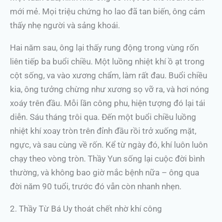
mới mẻ. Mọi triệu chứng ho lao đã tan biến, ông cảm
thấy nhẹ người và sảng khoái.
Hai năm sau, ông lại thấy rung động trong vùng rốn
liên tiếp ba buổi chiều. Một luồng nhiệt khí ồ ạt trong
cột sống, va vào xương chẩm, làm rất đau. Buổi chiều
kia, ông tưởng chừng như xương sọ vỡ ra, và hơi nóng
xoáy trên đầu. Mỗi lần công phu, hiện tượng đó lại tái
diễn. Sáu tháng trôi qua. Đến một buổi chiều luồng
nhiệt khí xoay tròn trên đỉnh đầu rồi trở xuống mặt,
ngực, và sau cùng về rốn. Kể từ ngày đó, khí luôn luôn
chạy theo vòng tròn. Thầy Yun sống lại cuộc đời bình
thường, và không bao giờ mắc bệnh nữa – ông qua
đời năm 90 tuổi, trước đó vẫn còn nhanh nhẹn.
2. Thầy Từ Bá Uy thoát chết nhờ khí công