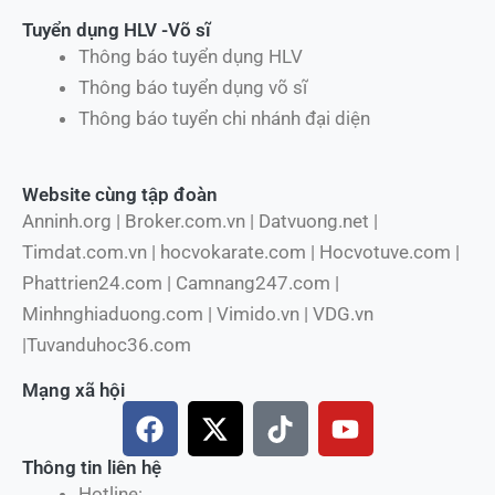
Tuyển dụng HLV -Võ sĩ
Thông báo tuyển dụng HLV
Thông báo tuyển dụng võ sĩ
Thông báo tuyển chi nhánh đại diện
Website cùng tập đoàn
Anninh.org | Broker.com.vn | Datvuong.net |
Timdat.com.vn | hocvokarate.com | Hocvotuve.com |
Phattrien24.com | Camnang247.com |
Minhnghiaduong.com | Vimido.vn | VDG.vn
|Tuvanduhoc36.com
Mạng xã hội
F
X
T
Y
a
-
i
o
c
t
k
u
Thông tin liên hệ
Hotline: