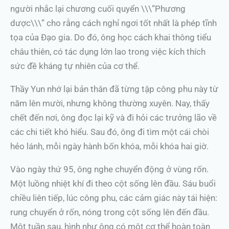
người nhắc lại chương cuối quyển \\\”Phương
dược\\\” cho rằng cách nghỉ ngơi tốt nhất là phép tĩnh
tọa của Đạo gia. Do đó, ông học cách khai thông tiểu
châu thiên, có tác dụng lớn lao trong việc kích thích
sức đề kháng tự nhiên của cơ thể.
Thầy Yun nhớ lại bản thân đã từng tập công phu này từ
năm lên mười, nhưng không thường xuyên. Nay, thấy
chết đến nơi, ông đọc lại kỹ và đi hỏi các trưởng lão về
các chi tiết khó hiểu. Sau đó, ông đi tìm một cái chòi
hẻo lánh, mỗi ngày hành bốn khóa, mỗi khóa hai giờ.
Vào ngày thứ 95, ông nghe chuyển động ở vùng rốn.
Một luồng nhiệt khí đi theo cột sống lên đầu. Sáu buổi
chiều liên tiếp, lúc công phu, các cảm giác này tái hiện:
rung chuyển ở rốn, nóng trong cột sống lên đến đầu.
Một tuần sau, hình như ông có một cơ thể hoàn toàn