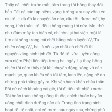
Thấy cái chết trước mắt, tâm trạng tôi bỗng thay đổi
hẳn. Tất cả các tạp niệm, vọng tưởng xưa nay vốn kéo
níu tôi – dù đó là chuyện ân oán, xấu tốt, được mất, hy
vọng, tính toán.. tôi đều không màng tới nữa. Mọi thứ
như đám mây tan biến cả, chỉ còn lại hai việc, một là
tìm cái sống trong cái chết bằng cách luyện \\\”Tự
nhiên công\\\”, hai là nếu vạn nhất có chết đi thì
nguyện vãng sinh tịnh độ. Từ đó tôi vừa luyện công,
vừa niệm Phật liên tiếp trong hai ngày. Lạ thay, bỗng
nhiên tôi cảm thấy nội khí chuyển động, xông vỡ các
mạch lạc, quan khiếu vốn tối tăm, lạnh lẽo, nặng nề do
chứng phù thũng gây ra. Khí vận hành khắp châu thân.
Rồi cứ cách khoảng vài giờ, tôi đi tiểu rất nhiều nước.
Tôi hoàn toàn không uống thuốc, chích thuốc hay ăn
uống chất dinh dưỡng nào cả. Trong tình trạng sinh
hoạt tồi tệ nhất, chỉ có mười sáu ngày sau, chứng phù