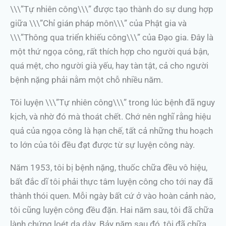
\\\”Tự nhiên công\\\” được tạo thành do sự dung hợp
giữa \\\”Chỉ gián pháp môn\\\” của Phật gia và
\\\”Thông qua triển khiếu công\\\” của Đạo gia. Đây là
một thứ ngọa công, rất thích hợp cho người quá bận,
quá mệt, cho người già yếu, hay tàn tật, cả cho người
bệnh nặng phải nằm một chỗ nhiều năm.
Tôi luyện \\\”Tự nhiên công\\\” trong lúc bệnh đã nguy
kịch, và nhờ đó mà thoát chết. Chớ nên nghĩ rằng hiệu
quả của ngọa công là hạn chế, tất cả những thu hoạch
to lớn của tôi đều đạt được từ sự luyện công này.
Năm 1953, tôi bị bệnh nặng, thuốc chữa đều vô hiệu,
bất đắc dĩ tôi phải thực tâm luyện công cho tới nay đã
thành thói quen. Mỗi ngày bất cứ ở vào hoàn cảnh nào,
tôi cũng luyện công đều đặn. Hai năm sau, tôi đã chữa
lành chứng loét dạ dày. Bảy năm sau đó, tôi đã chữa