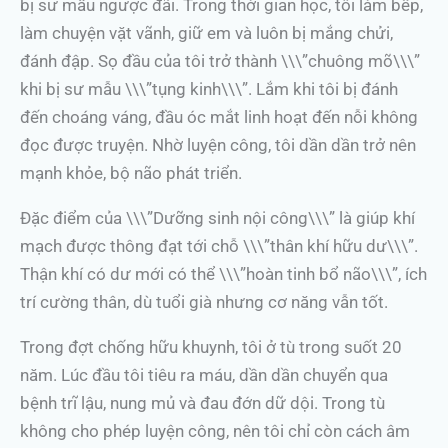
bị sư mẫu ngược đãi. Trong thời gian học, tôi làm bếp,
làm chuyện vặt vãnh, giữ em và luôn bị mắng chửi,
đánh đập. Sọ đầu của tôi trở thành \\\”chuông mõ\\\”
khi bị sư mẫu \\\”tụng kinh\\\”. Lắm khi tôi bị đánh
đến choáng váng, đầu óc mắt linh hoạt đến nỗi không
đọc được truyện. Nhờ luyện công, tôi dần dần trở nên
mạnh khỏe, bộ não phát triển.
Đặc điểm của \\\”Dưỡng sinh nội công\\\” là giúp khí
mạch được thông đạt tới chỗ \\\”thân khí hữu dư\\\”.
Thận khí có dư mới có thể \\\”hoàn tinh bổ não\\\”, ích
trí cường thân, dù tuổi già nhưng cơ năng vẫn tốt.
Trong đợt chống hữu khuynh, tôi ở tù trong suốt 20
năm. Lúc đầu tôi tiêu ra máu, dần dần chuyển qua
bệnh trĩ lậu, nung mủ và đau đớn dữ dội. Trong tù
không cho phép luyện công, nên tôi chỉ còn cách âm