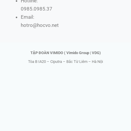
e
w
t
t
Hotline:
b
i
o
u
0985.0985.37
o
t
k
b
Email:
o
t
e
hotro@hocvo.net
k
e
r
TẬP ĐOÀN VIMIDO ( Vimido Group | VDG)
Tòa B IA20 – Ciputra – Bắc Từ Liêm – Hà Nội