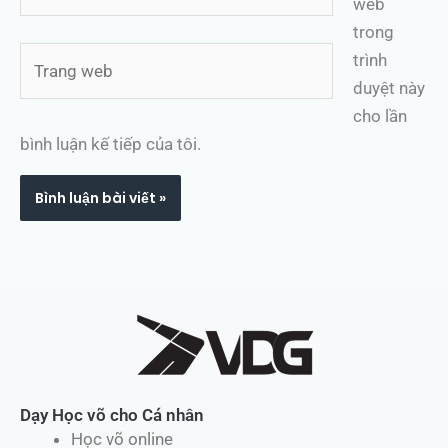
web
trong
Trang
trình
web
duyệt này
cho lần
bình luận kế tiếp của tôi.
Dạy Học võ cho Cá nhân
Học võ online