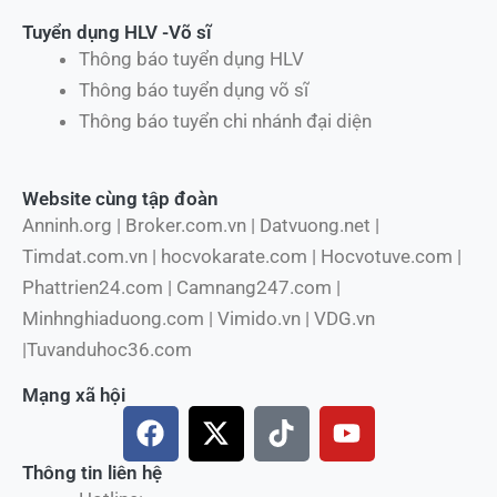
Tuyển dụng HLV -Võ sĩ
Thông báo tuyển dụng HLV
Thông báo tuyển dụng võ sĩ
Thông báo tuyển chi nhánh đại diện
Website cùng tập đoàn
Anninh.org | Broker.com.vn | Datvuong.net |
Timdat.com.vn | hocvokarate.com | Hocvotuve.com |
Phattrien24.com | Camnang247.com |
Minhnghiaduong.com | Vimido.vn | VDG.vn
|Tuvanduhoc36.com
Mạng xã hội
F
X
T
Y
a
-
i
o
c
t
k
u
Thông tin liên hệ