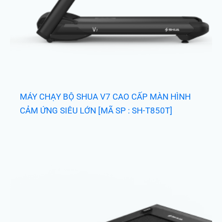
MÁY CHẠY BỘ SHUA V7 CAO CẤP MÀN HÌNH
CẢM ỨNG SIÊU LỚN [MÃ SP : SH-T850T]