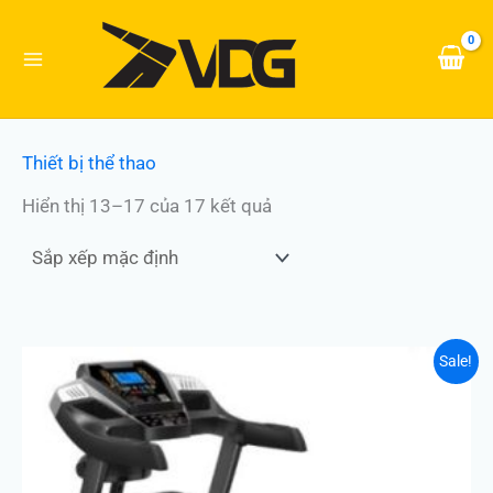
Nhảy
tới
nội
dung
Thiết bị thể thao
Hiển thị 13–17 của 17 kết quả
Giá
Giá
Sale!
gốc
hiện
là:
tại
11.000.000 ₫.
là:
8.850.000 ₫.