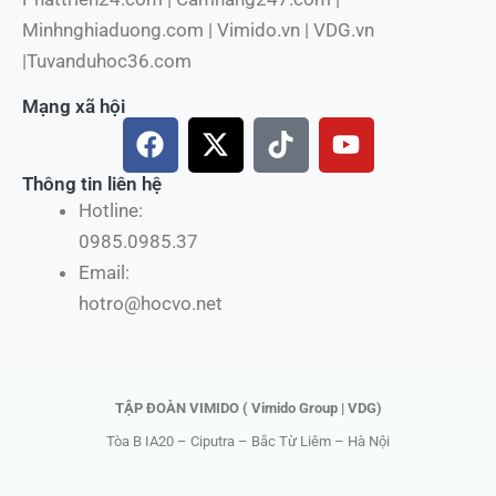
Minhnghiaduong.com | Vimido.vn | VDG.vn
|Tuvanduhoc36.com
Mạng xã hội
F
X
T
Y
a
-
i
o
c
t
k
u
Thông tin liên hệ
e
w
t
t
Hotline:
b
i
o
u
0985.0985.37
o
t
k
b
Email:
o
t
e
hotro@hocvo.net
k
e
r
TẬP ĐOÀN VIMIDO ( Vimido Group | VDG)
Tòa B IA20 – Ciputra – Bắc Từ Liêm – Hà Nội