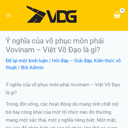
Nhảy
tới
nội
dung
Ý nghĩa của võ phục môn phái
Vovinam – Việt Võ Đạo là gì?
Để lại một bình luận
/
Hỏi đáp – Giải đáp
,
Kiến thức võ
thuật
/ Bởi
Admin
Ý nghĩa của võ phục môn phái Vovinam – Việt Võ Đạo
là gì?
Trong đời sống, các hoạt động dù mang tính chất nội
bộ hay công khai của một tổ chức nào đó thường
mang một sắc thái, một ý nghĩa riêng biệt. Một mặt,
nó vừa để phân biệt với các tổ chức, tập thể có cùng