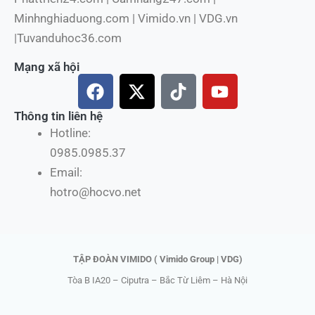
Minhnghiaduong.com | Vimido.vn | VDG.vn
|Tuvanduhoc36.com
Mạng xã hội
F
X
T
Y
a
-
i
o
c
t
k
u
Thông tin liên hệ
e
w
t
t
Hotline:
b
i
o
u
0985.0985.37
o
t
k
b
Email:
o
t
e
hotro@hocvo.net
k
e
r
TẬP ĐOÀN VIMIDO ( Vimido Group | VDG)
Tòa B IA20 – Ciputra – Bắc Từ Liêm – Hà Nội