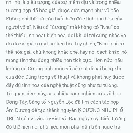
nhị, nó là biểu tượng của sự mềm dịu và trong nhiều
trường hợp đã hóa giải được sức mạnh như vũ bão.
Không chỉ thế, nó còn biểu hiện đức tính nhu hòa của
người võ sĩ. Nếu có “Cương” mà không có “Nhu” có
thể thiếu linh hoạt biến hóa, đôi khi đi tới cứng nhắc và
do đó sẽ giảm mất sự tiến bộ. Tuy nhiên, “Nhu” chỉ có
thể hóa giải chứ không khắc chế, hay nói cách khác, nó
mang tính thụ động nhiều hơn tích cực. Hơn nữa, nếu
không có Cương tính, môn võ sẽ mất đi cái hùng khí
của đức Dũng trong võ thuật và không phát huy được
đầy đủ tinh hoa của nghệ thuật cũng như tư tưởng.
Từ quan niệm này, sau nhiều năm nghiên cứu võ học
Đông-Tây, Sáng tổ Nguyễn Lộc đã tìm cách tác hợp
Âm-Dương để tạo thành nguyên lý CƯƠNG NHU PHỐI
TRIỂN của Vovinam-Việt Võ Đạo ngày nay. Biểu tượng
đó thể hiện nơi phù hiệu môn phái gắn trên ngực trái