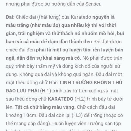
nhưng phải được sự hướng dẫn của Sensei.
Đai:
Chiếc đai (thắt lưng) của Karatedo
nguyên là
màu trắng (như màu áo) qua nhiều kỳ thi với thời
gian, trải nghiệm và thử thách nó nhuốm mồ hôi, bụi
bặm và cả máu để đậm dần thành đen
. Để đạt được
chiếc đai đen
phải là một sự luyện tập, rèn luyện bản
ngã, dẫn đến sự khai sáng mà có.
Nó phải được trân
quý, trình bày thẩm mỹ và đúng kích cỡ của người sử
dụng. Không quá dài và không quá ngắn. Đầu đai một
mặt thêu dòng chữ Hán:
LINH TRƯỜNG KHÔNG THỦ
ĐẠO LƯU PHÁI
(H.1) trình bày từ trên xuống và mặt
sau thêu dòng chữ
KARATEDO
(H.2) trình bày từ dưới
lên.
Tất cả chữ bằng màu vàng.
Chữ cách đầu đai
khoảng 10cm. Đầu đai còn lại (H.3) để trống (hoặc có
thể mang cấp đẳng). Huấn luyện viên Trưởng sân tập