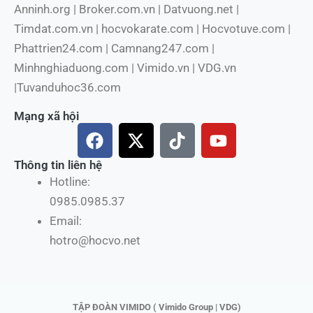
Anninh.org | Broker.com.vn | Datvuong.net |
Timdat.com.vn | hocvokarate.com | Hocvotuve.com |
Phattrien24.com | Camnang247.com |
Minhnghiaduong.com | Vimido.vn | VDG.vn
|Tuvanduhoc36.com
Mạng xã hội
F
X
T
Y
a
-
i
o
c
t
k
u
Thông tin liên hệ
e
w
t
t
Hotline:
b
i
o
u
0985.0985.37
o
t
k
b
Email:
o
t
e
hotro@hocvo.net
k
e
r
TẬP ĐOÀN VIMIDO ( Vimido Group | VDG)