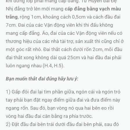
khi đứng lớp phải mang cấp đẳng. Từ Huyền đai Đệ
Nhị đẳng trở lên mới mang
cấp đẳng bằng vạch màu
trắng
, rộng 1cm, khoảng cách 0,5cm và cách đầu đai
7cm. Đai của các Vận động viên khi thi đấu không
mang cấp đẳng. Áo, đai của các Vận động viên nếu có
thương hiệu của các nhà tài trợ, sản xuất thì cũng chỉ ở
một góc rất nhỏ. Đai thắt cách dưới rốn 2cm, mỗi đầu
đai thắt xong không dài quá 25cm và hai đầu đai phải
luôn ngang nhau (H.4, H.5).
Bạn muốn thắt đai đúng hãy lưu ý:
1) Gấp đôi đai lại tìm phần giữa, ngón cái và ngón trỏ
tay phải bạn đặt ngay điểm giữa đai và đưa điểm này
ngang rốn. Sau đó, bạn vòng nó qua hai bên eo rồi
vòng hai đầu đai cân bằng ra phía trước.
2) Đặt đầu đai bên trái dưới đầu đai bên phải, sau đó