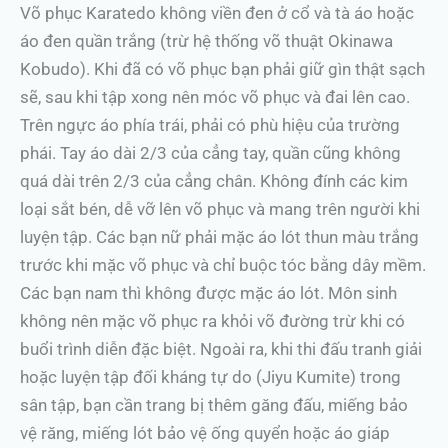
Võ phục Karatedo không viền đen ở cổ và tà áo hoặc
áo đen quần trắng (trừ hệ thống võ thuật Okinawa
Kobudo). Khi đã có võ phục bạn phải giữ gìn thật sạch
sẽ, sau khi tập xong nên móc võ phục và đai lên cao.
Trên ngực áo phía trái, phải có phù hiệu của trường
phái. Tay áo dài 2/3 của cẳng tay, quần cũng không
quá dài trên 2/3 của cẳng chân. Không đính các kim
loại sắt bén, dễ vỡ lên võ phục và mang trên người khi
luyện tập. Các bạn nữ phải mặc áo lót thun màu trắng
trước khi mặc võ phục và chỉ buộc tóc bằng dây mềm.
Các bạn nam thì không được mặc áo lót. Môn sinh
không nên mặc võ phục ra khỏi võ đường trừ khi có
buổi trình diễn đặc biệt. Ngoài ra, khi thi đấu tranh giải
hoặc luyện tập đối kháng tự do (Jiyu Kumite) trong
sân tập, bạn cần trang bị thêm găng đấu, miếng bảo
vệ răng, miếng lót bảo vệ ống quyển hoặc áo giáp