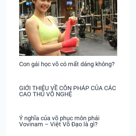
Con gái học võ có mất dáng không?
GIỚI THIỆU VỀ CÔN PHÁP CỦA CÁC
CAO THỦ VÕ NGHỆ
Ý nghĩa của võ phục môn phái
Vovinam – Việt Võ Đạo là gì?