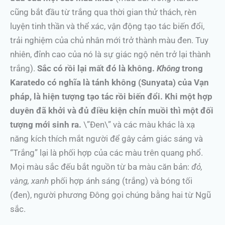
cũng bắt đầu từ trắng qua thời gian thử thách, rèn
luyện tinh thần và thể xác, vận động tạo tác biến đổi,
trải nghiệm của chủ nhân mới trở thành màu đen. Tuy
nhiên, đỉnh cao của nó là sự giác ngộ nên trở lại thành
trắng).
Sắc có rồi lại mất đó là không.
Không
trong
Karatedo có nghĩa là tánh không (Sunyata) của Vạn
pháp, là hiện tượng tạo tác rồi biến đổi. Khi một hợp
duyên đã khởi và đủ điều kiện chín muồi thì một đối
tượng mới sinh ra.
\”Đen\” và các màu khác là xạ
năng kích thích mắt người để gây cảm giác sáng và
“Trắng” lại là phối hợp của các màu trên quang phổ.
Mọi màu sắc đếu bắt nguồn từ ba màu căn bản:
đỏ,
vàng, xanh
phối hợp ánh sáng (trắng) và bóng tối
(đen), người phương Đông gọi chúng bằng hai từ Ngũ
sắc.