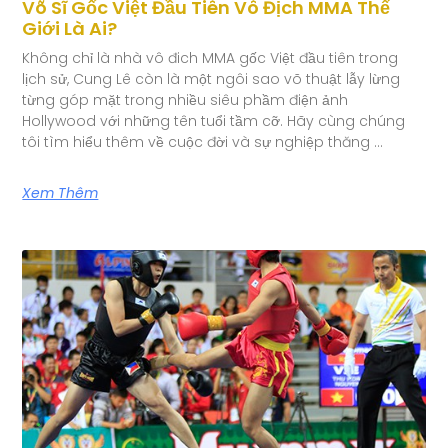
Võ Sĩ Gốc Việt Đầu Tiên Vô Địch MMA Thế
Giới Là Ai?
Không chỉ là nhà vô đich MMA gốc Việt đầu tiên trong
lịch sử, Cung Lê còn là một ngôi sao võ thuật lẫy lừng
từng góp mặt trong nhiều siêu phầm điện ảnh
Hollywood với những tên tuổi tầm cỡ. Hãy cùng chúng
tôi tìm hiểu thêm về cuộc đời và sự nghiệp thăng …
Xem Thêm