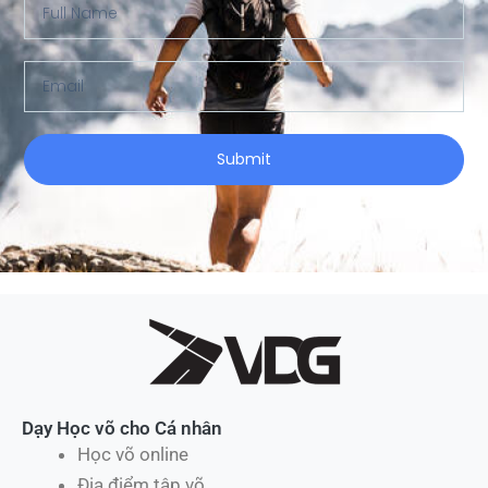
Full
Name
Email
Submit
Dạy Học võ cho Cá nhân
Học võ online
Địa điểm tập võ