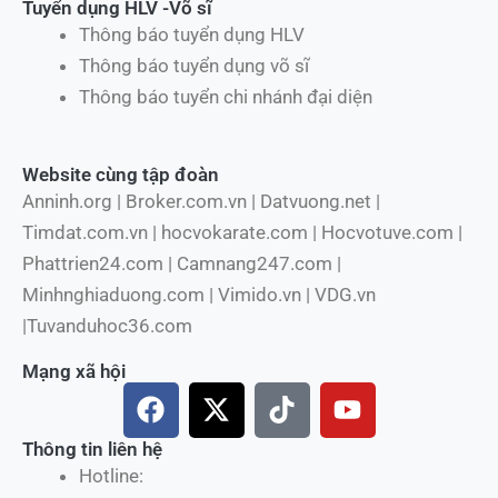
Tuyển dụng HLV -Võ sĩ
Thông báo tuyển dụng HLV
Thông báo tuyển dụng võ sĩ
Thông báo tuyển chi nhánh đại diện
Website cùng tập đoàn
Anninh.org | Broker.com.vn | Datvuong.net |
Timdat.com.vn | hocvokarate.com | Hocvotuve.com |
Phattrien24.com | Camnang247.com |
Minhnghiaduong.com | Vimido.vn | VDG.vn
|Tuvanduhoc36.com
Mạng xã hội
F
X
T
Y
a
-
i
o
c
t
k
u
Thông tin liên hệ
e
w
t
t
Hotline: