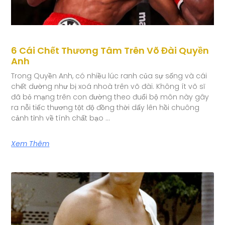
6 Cái Chết Thương Tâm Trên Võ Đài Quyền
Anh
Trong Quyền Anh, có nhiều lúc ranh của sự sống và cái
chết dường như bị xoá nhoà trên võ đài. Không ít võ sĩ
đã bỏ mạng trên con đường theo đuổi bộ môn này gây
ra nỗi tiếc thương tột độ đồng thời dấy lên hồi chuông
cảnh tỉnh về tính chất bạo …
Xem Thêm