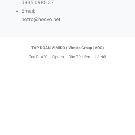
b
i
o
u
0985.0985.37
o
t
k
b
Email:
o
t
e
hotro@hocvo.net
k
e
r
TẬP ĐOÀN VIMIDO ( Vimido Group | VDG)
Tòa B IA20 – Ciputra – Bắc Từ Liêm – Hà Nội