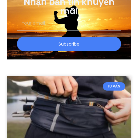
Nhận bản tin khuyến
mãi
Your
email
Subscribe
TƯ VẤN