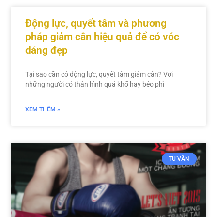
Động lực, quyết tâm và phương
pháp giảm cân hiệu quả để có vóc
dáng đẹp
Tại sao cần có động lực, quyết tâm giảm cân? Với
những người có thân hình quá khổ hay béo phì
XEM THÊM »
TƯ VẤN