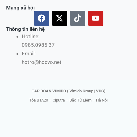
Mạng xã hội
F
X
T
Y
a
-
i
o
c
t
k
u
Thông tin liên hệ
e
w
t
t
Hotline:
b
i
o
u
0985.0985.37
o
t
k
b
Email:
o
t
e
hotro@hocvo.net
k
e
r
TẬP ĐOÀN VIMIDO ( Vimido Group | VDG)
Tòa B IA20 – Ciputra – Bắc Từ Liêm – Hà Nội