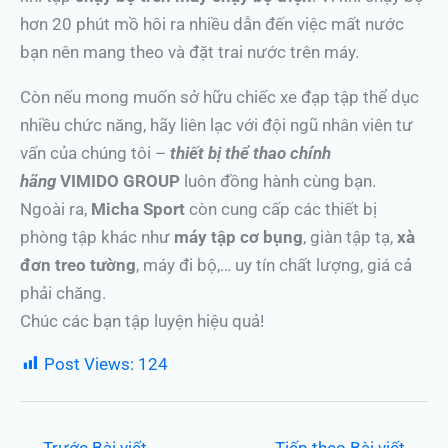
hơn 20 phút mồ hôi ra nhiều dẫn đến việc mất nước
bạn nên mang theo và đặt trai nước trên máy.
Còn nếu mong muốn sở hữu chiếc xe đạp tập thể dục
nhiều chức năng, hãy liên lạc với đội ngũ nhân viên tư
vấn của chúng tôi –
thiết bị thể thao chính
hãng
VIMIDO GROUP
luôn đồng hành cùng bạn.
Ngoài ra,
Micha Sport
còn cung cấp các thiết bị
phòng tập khác như
máy tập cơ bụng
, giàn tập tạ,
xà
đơn treo tường
, máy đi bộ,… uy tín chất lượng, giá cả
phải chăng.
Chúc các bạn tập luyện hiệu quả!
Post Views:
124
←
Trước Bài viết
Tiếp theo Bài viết
→