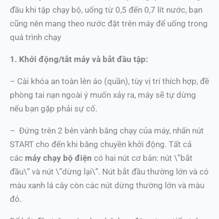
đầu khi tập chạy bộ, uống từ 0,5 đến 0,7 lít nước, bạn
cũng nên mang theo nước đặt trên máy để uống trong
quá trình chạy
1. Khởi động/tắt máy và bắt đầu tập:
– Cài khóa an toàn lên áo (quần), tùy vị trí thích hợp, đề
phòng tai nạn ngoài ý muốn xảy ra, máy sẽ tự dừng
nếu bạn gặp phải sự cố.
– Đứng trên 2 bên vành băng chạy của máy, nhấn nút
START cho đến khi băng chuyền khởi động. Tất cả
các
máy chạy bộ điện
có hai nút cơ bản: nút \”bắt
đầu\” và nút \”dừng lại\”. Nút bắt đầu thường lớn và có
màu xanh lá cây còn các nút dừng thường lớn và màu
đỏ.